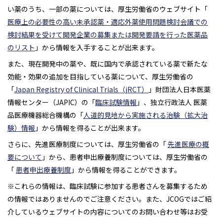
い薬のうち、一部の薬については、厚生労働省のウェブサイト「
医療上の必要性の高い未承認薬・適応外薬使用問題検討会議での
検討結果を受けて開発企業の募集または開発要請を行った医薬品
のリスト
」から情報を入手することが出来ます。
また、現在開発中の薬や、既に国内で承認されている薬で新たな
効能・効果の追加を目指している薬について、厚生労働省の
「
Japan Registry of Clinical Trials（jRCT）
」財団法人日本医薬
情報センター（JAPIC）の「
臨床試験情報
」、独立行政法人 医薬
品医療機器総合機構の「
人道的見地から実施される治験（拡大治
験）情報
」から情報を得ることが出来ます。
さらに、先進医療制度については、厚生労働省の「
先進医療の概
要について
」から、患者申出療養制度については、厚生労働省の
「
患者申出療養制度
」から情報を得ることができます。
※これらの情報は、臨床試験に参加する患者さんを募集するため
の情報ではありませんのでご注意ください。また、JCOGではご紹
介しているウェブサイトの内容についてのお問い合わせ等はお受