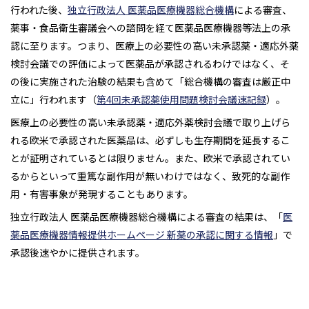
行われた後、
独立行政法人 医薬品医療機器総合機構
による審査、
薬事・食品衛生審議会への諮問を経て医薬品医療機器等法上の承
認に至ります。つまり、医療上の必要性の高い未承認薬・適応外薬
検討会議での評価によって医薬品が承認されるわけではなく、そ
の後に実施された治験の結果も含めて「総合機構の審査は厳正中
立に」行われます（
第4回未承認薬使用問題検討会議速記録
）。
医療上の必要性の高い未承認薬・適応外薬検討会議で取り上げら
れる欧米で承認された医薬品は、必ずしも生存期間を延長するこ
とが証明されているとは限りません。また、欧米で承認されてい
るからといって重篤な副作用が無いわけではなく、致死的な副作
用・有害事象が発現することもあります。
独立行政法人 医薬品医療機器総合機構による審査の結果は、「
医
薬品医療機器情報提供ホームページ 新薬の承認に関する情報
」で
承認後速やかに提供されます。