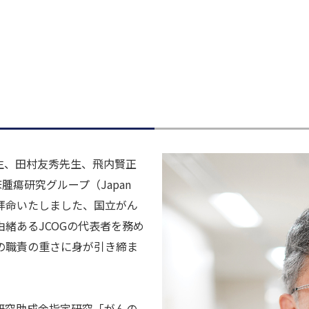
先生、田村友秀先生、飛内賢正
瘍研究グループ（Japan
）代表者を拝命いたしました、国立がん
緒あるJCOGの代表者を務め
の職責の重さに身が引き締ま
ん研究助成金指定研究「がんの