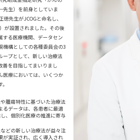
一先生）を前身としていま
正徳先生がJCOGと命名し、
ー）が設置されました。その後
属する医療機関、データセン
視機構としての各種委員会の3
ループとして、新しい治療法
改善を目指してまいりまし
ん医療においては、いくつか
す。
景や腫瘍特性に基づいた治療法
によるデータは、各患者に最適
供し、個別化医療の推進に寄与
法などの新しい治療法が益々注
効果が実証され、広く導入され