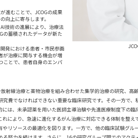
が進むことで、JCOGの成果
率の向上に寄与します。
AI技術の進展により、治療法
OGの蓄積されたデータが新た
J
究開発における患者・市民参画
患者が治療に関与する機会が増
立つことで、患者自身のエンパ
術や放射線治療と薬物治療を組み合わせた集学的治療の研究、高
研究費でなければできない重要な臨床研究です。その一方で、
的には、未承認薬を用いた医師主導治験や先進医療制度下の臨
これにより、急速に進化するがん治療に対応できる体制を整え
有やリソースの最適化を図ります。一方で、他の臨床試験グル
める努力を続けます。さらに、16の研究グループ間でのアクテ