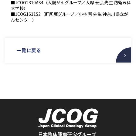
■JCOG2310AS4（大腸がんグループ／大塚 泰弘 先生 防衛医科
大学校）
■JCOG1611S2（肝胆膵グループ／小林 智 先生 神奈川県立が
んセンター）
一覧に戻る