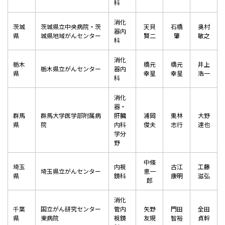
科
消化
茨城
茨城県立中央病院・茨
天貝
石橋
奥村
器内
県
城県地域がんセンター
賢二
肇
敏之
科
消化
栃木
橋元
橋元
井上
栃木県立がんセンター
器内
県
幸星
幸星
浩一
科
消化
器・
群馬
群馬大学医学部附属病
肝臓
浦岡
栗林
大野
県
院
内科
俊夫
志行
達也
学分
野
中條
埼玉
内視
古江
工藤
埼玉県立がんセンター
恵一
県
鏡科
康明
滋弘
郎
消化
千葉
国立がん研究センター
管内
矢野
門田
全田
県
東病院
視鏡
友規
智裕
貞幹