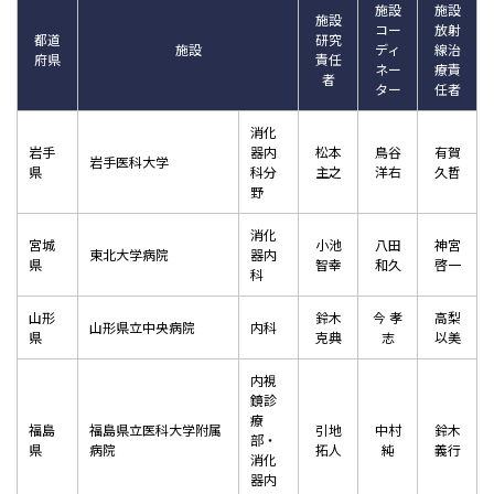
施設
施設
施設
コー
放射
都道
研究
施設
ディ
線治
府県
責任
ネー
療責
者
ター
任者
消化
岩手
器内
松本
鳥谷
有賀
岩手医科大学
県
科分
主之
洋右
久哲
野
消化
宮城
小池
八田
神宮
東北大学病院
器内
県
智幸
和久
啓一
科
山形
鈴木
今 孝
高梨
山形県立中央病院
内科
県
克典
志
以美
内視
鏡診
療
福島
福島県立医科大学附属
引地
中村
鈴木
部・
県
病院
拓人
純
義行
消化
器内