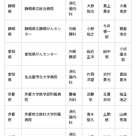
消化
静岡
大野
黒上
大栗
静岡県立総合病院
器内
県
和也
貴史
実彦
科
今井
静岡
静岡県立静岡がんセン
内視
小野
朝倉
健一
県
ター
鏡科
裕之
浩文
郎
小出
愛知
内視
田近
田中
愛知県がんセンター
雄太
県
鏡部
正洋
努
郎
消化
愛知
片岡
志村
富田
名古屋市立大学病院
器内
県
洋望
貴也
夏夫
科
京都
京都大学医学部附属病
腫瘍
武藤
玉置
稲生
府
院
内科
学
将司
浩之
消化
京都
京都府立医科大学附属
髙木
土肥
山崎
器内
府
病院
智久
統
秀哉
科
消化