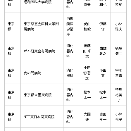
昭和医科大学病院
器内
都
直美
和也
芳紀
科
内視
東京
東京慈恵会医科大学附
鏡医
炭山
伊藤
小林
都
属病院
学講
和毅
守
雅夫
座
消化
後藤
東京
由雄
徳増
がん研究会有明病院
器内
田 卓
都
敏之
健二
科
志
小田
東京
消化
小田
宇木
虎の門病院
切 啓
都
器科
実
章喜
之
消化
待鳥
東京
松本
松本
東京都立墨東病院
器内
裕美
都
太一
太一
科
子
消化
東京
大圃
古田
小林
NTT東日本関東病院
管内
都
研
孝一
伶子
科