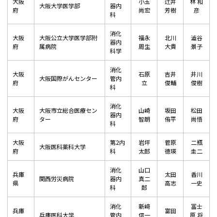
大阪
小玉
辻井
林 和
大阪大学医学部
器内
府
尚宏
芳樹
彦
科
消化
大阪
大阪公立大学医学部附
福永
北川
澁谷
器内
府
属病院
周生
大貴
景子
科学
消化
大阪
石原
吉井
井川
大阪国際がんセンター
管内
府
立
俊輔
俊樹
科
消化
大阪
大阪市立総合医療セン
山崎
坂田
松田
器内
府
ター
智朗
侑平
尚悟
科
大阪
第2内
岩坪
菅原
二瓶
大阪医科薬科大学
府
科
太郎
徳瑛
圭二
消化
山口
兵庫
太田
香川
関西労災病院
器内
真二
県
高志
一史
科
郎
消化
新﨑
冨士
兵庫
富田
兵庫医科大学
管内
信一
原 将