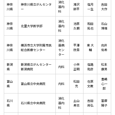
消化
神奈
神奈川県立がんセンタ
滝沢
塩月
吉田
器内
川県
ー
耕平
一生
大作
科
消化
神奈
池原
和田
石山
北里大学医学部
器内
川県
久朝
拓也
博條
科
消化
神奈
横浜市立大学附属市民
器病
平澤
東 大
向井
川県
総合医療センター
セン
欣吾
輔
佑希
ター
新潟
新潟県立がんセンター
小林
塩路
松本
内科
県
新潟病院
正明
和彦
康男
豊嶋
富山
松田
在原
富山県立中央病院
内科
心一
県
充
文教
郎
消化
石川
土山
吉田
當摩
石川県立中央病院
器内
県
寿志
尚弘
陽子
科