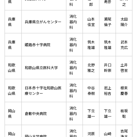
県
寿彦
科
郎
之
消化
兵庫
山本
瀬尾
太田
兵庫県立がんセンター
器内
県
佳宣
倫子
陽介
科
消化
兵庫
筑木
筑木
武本
姫路赤十字病院
器内
県
隆雄
隆雄
充広
科
消化
和歌
北野
井口
土井
和歌山県立医科大学
器内
山県
雅之
幹崇
啓至
科
消化
和歌
日本赤十字社和歌山医
中谷
岩上
根来
器内
山県
療センター
泰樹
裕吉
慶春
科
消化
岡山
下立
下立
板坂
倉敷中央病院
器内
県
雄一
雄一
聡
科
消化
吉尾
岡山
河原
山崎
岡山大学病院
器内
浩太