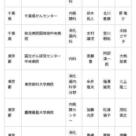
科
千葉
内視
鈴木
北川
原 竜
千葉県がんセンター
県
鏡科
拓人
善康
介
消化
太田
千葉
総合病院国保旭中央病
志村
宮川
器内
さや
県
院
謙次
明祐
科
子
阿部
東京
国立がん研究センター
斎藤
大熊
内科
清一
都
中央病院
豊
加恵
郎
消化
東京
器内
糸井
福澤
三上
東京医科大学病院
都
科学
隆夫
誠克
隆二
分野
内視
東京
鏡セ
加藤
松浦
茂松
慶應義塾大学病院
都
ンタ
元彦
倫子
直之
ー
消化
東京
角嶋
居軒
伊藤