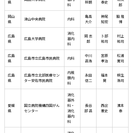
県
祥朗
泰史
科
郎
岡山
亀高
神尾
脇 隆
津山中央病院
内科
県
大介
知宏
博
消化
広島
岡 志
卜部
村上
広島大学病院
器内
県
郎
祐司
祐司
科
広島
中川
宮原
松浦
広島市立広島市民病院
内科
県
昌浩
孝治
寛司
内視
広島
広島市立北部医療セン
永田
福本
桐生
鏡内
県
ター安佐市民病院
信二
晃
浩司
科
消化
器外
愛媛
国立病院機構四国がん
科・
長谷
西出
濱本
県
センター
消化
部 昌
憲史
泰
器内
科
消化