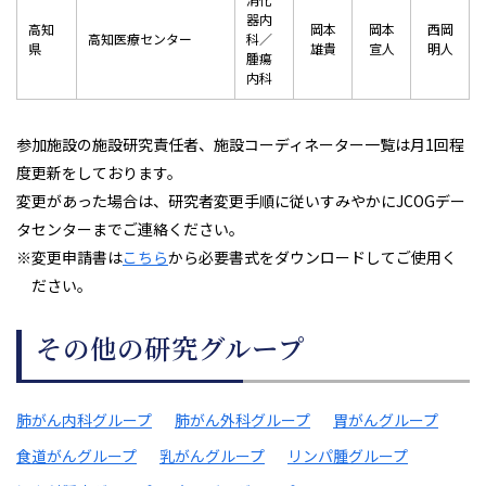
器内
高知
岡本
岡本
西岡
高知医療センター
科／
県
雄貴
宣人
明人
腫瘍
内科
参加施設の施設研究責任者、施設コーディネーター一覧は月1回程
度更新をしております。
変更があった場合は、研究者変更手順に従いすみやかにJCOGデー
タセンターまでご連絡ください。
※変更申請書は
こちら
から必要書式をダウンロードしてご使用く
ださい。
その他の研究グループ
肺がん内科グループ
肺がん外科グループ
胃がんグループ
食道がんグループ
乳がんグループ
リンパ腫グループ